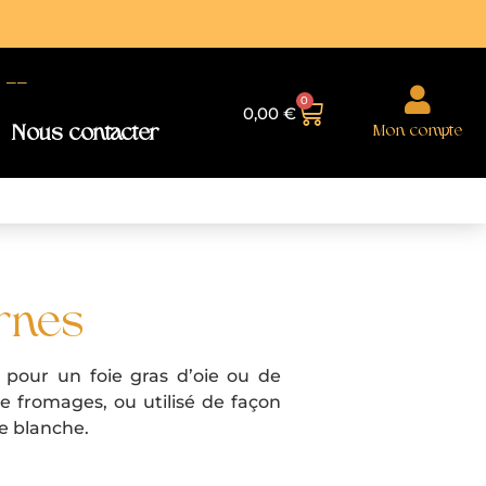
--
0
0,00
€
Mon compte
Nous contacter
ernes
pour un foie gras d’oie ou de
e fromages, ou utilisé de façon
e blanche.