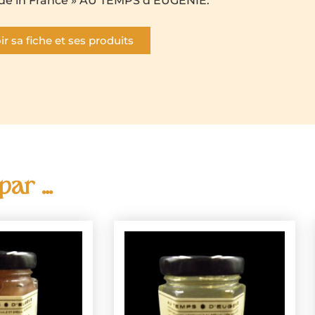
de in France » AU TEMPS d’EUGENIE.
ir sa fiche et ses produits
ar ...