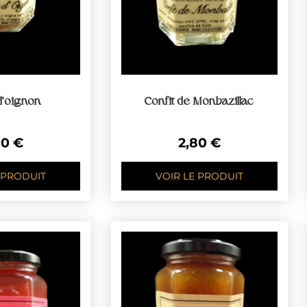
d’oignon
Confit de Monbazillac
80
€
2,80
€
 PRODUIT
VOIR LE PRODUIT