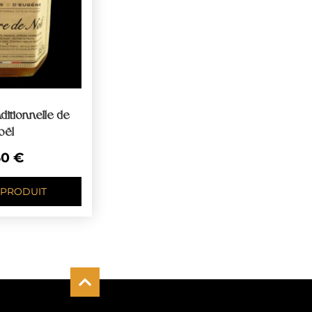
ditionnelle de
oël
50
€
 PRODUIT