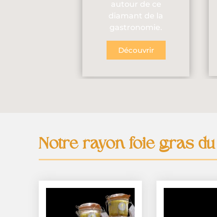
autour de ce
diamant de la
gastronomie.
Découvrir
Notre rayon foie gras du