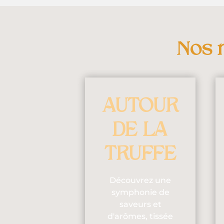
Nos 
AUTOUR
DE LA
TRUFFE
Découvrez une
symphonie de
saveurs et
d'arômes, tissée