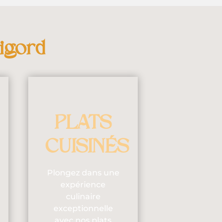
igord
PLATS
CUISINÉS
Plongez dans une
expérience
culinaire
exceptionnelle
avec nos plats