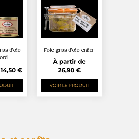
ras d’oie
Foie gras d’oie entier
gord
À partir de
e
14,50
€
26,90
€
RODUIT
VOIR LE PRODUIT