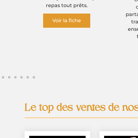
chacune de leurs missions, elles
not
partagent leurs idées et leurs façons de
travailler. Elles ont l’habitude d’être
ensemble, de travailler ensemble, ceci
fait leur force et leur caractère.
Voir la fiche
Le top des ventes de nos