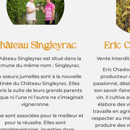
Eric Chadourne
La noi
nte interdite au moins de 18 ans.
Après avoir fait
Périgord sur l
Eric Chadourne est un artisan
naturellement qu
producteur de vins généreux et
de l’entrée au d
ionné, désireux de faire découvrir
Lucette et Mich
 savoir-faire aux amateurs de bon
été reconnues et
n. Il cultive avec soin ses vignes et
« La Noix Patie
abore des vins fins et élégants. Il
d’Ans près de Ha
aille en agriculture raisonnée pour
ecter au mieux l’environnement et
duire des vins sains et naturels. Il
La noix est 