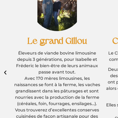
Château Singleyrac
ne
Le Château Singleyrac est situé dans la
Ve
et
commune du même nom : Singleyrac.
aux
Deux soeurs jumelles sont à la nouvelle
destinée du Château Singleyrac. Elles
pass
ont pris la suite de leurs grands parents
son
ches
alors que ni l’une ni l’autre ne s’imaginait
vi
ont
vigneronne.
él
rme
trav
).
Elles se sont associées pour le meilleur et
resp
ves
pour la réussite. Elles sont
pro
des
complémentaires, investies dans