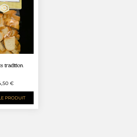
s tradition
4,50
€
LE PRODUIT