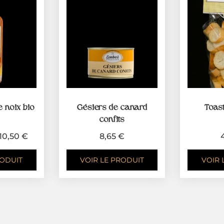
e noix bio
Gésiers de canard
Toast
confits
10,50
€
8,65
€
RODUIT
VOIR LE PRODUIT
VOIR 