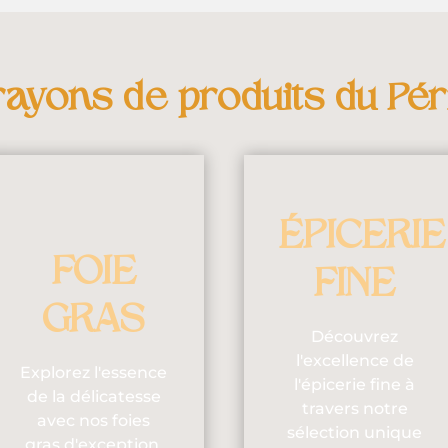
rayons de produits du Pér
ÉPICERIE
FOIE
FINE
GRAS
Découvrez
l'excellence de
Explorez l'essence
l'épicerie fine à
de la délicatesse
travers notre
avec nos foies
sélection unique
gras d'exception.