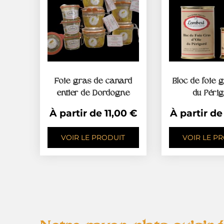
Foie gras de canard
Bloc de foie g
entier de Dordogne
du Péri
À partir de
11,00
€
À partir d
VOIR LE PRODUIT
VOIR LE P