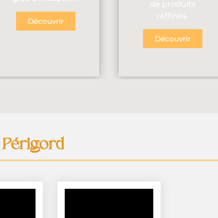
de produits
raffinés.
Découvrir
Découvrir
 Périgord