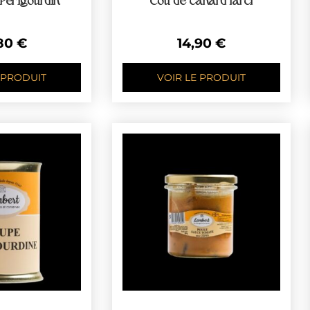
 Périgourdin
Cou de canard farci
,80
€
14,90
€
 PRODUIT
VOIR LE PRODUIT