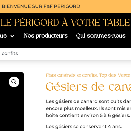
BIENVENUE SUR F&F PERIGORD
- LE PÉRIGORD À VOTRE TABLE 
que
Nos producteurs
Qui sommes-nous
 confits
Plats cuisinés et confits
,
Top des Vente
Gésiers de can
Les gésiers de canard sont cuits dan
encore plus moelleux. Ils sont mis
boite contient environ 5 à 6 gésiers.
Les gésiers se conservent 4 ans.