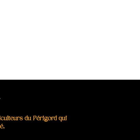
r
ulteurs du Périgord qui
é.