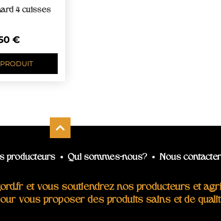
nard 4 cuisses
,50
€
 PRODUIT
s producteurs
•
Qui sommes-nous?
•
Nous contacte
d.fr et vous soutiendrez nos producteurs et agric
 pour vous proposer des produits sains et de qualit