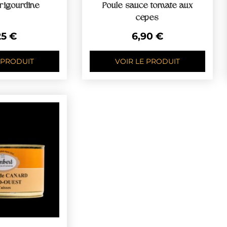
rigourdine
Poule sauce tomate aux
cèpes
25
€
6,90
€
 PRODUIT
VOIR LE PRODUIT