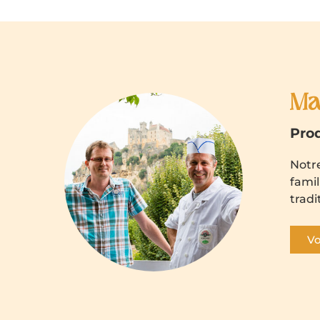
Ma
Prod
Notre
famil
tradi
Vo