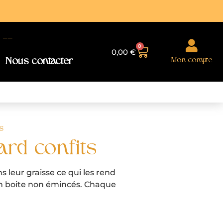
--
0
0,00
€
Mon compte
Nous contacter
s
ard confits
s leur graisse ce qui les rend
 en boite non émincés. Chaque