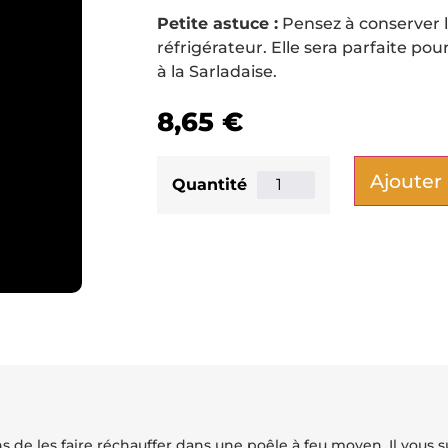
Petite astuce :
Pensez à conserver l
réfrigérateur. Elle sera parfaite po
à la Sarladaise.
8,65
€
Ajouter
 de les faire réchauffer dans une poêle à feu moyen. Il vous su