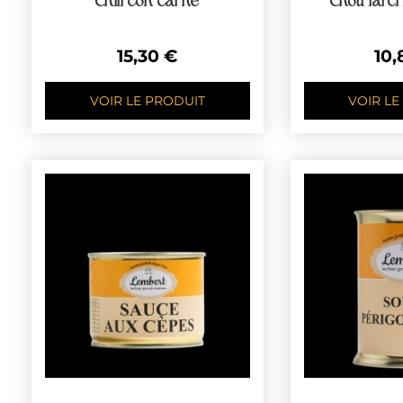
Chili con carne
Chou farci
15,30
€
10
VOIR LE PRODUIT
VOIR LE