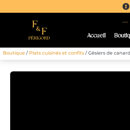
-
Accueil
Bouti
Boutique
/
Plats cuisinés et confits
/ Gésiers de canard