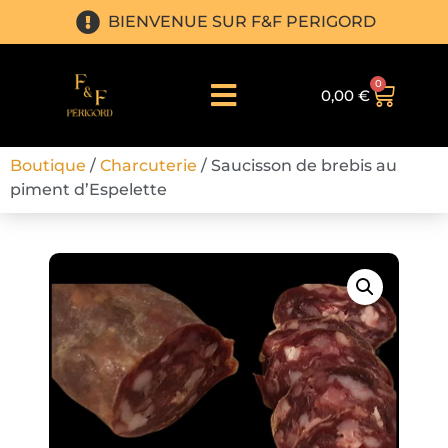
BIENVENUE SUR F&F PERIGORD
0
0,00
€
Boutique
/
Charcuterie
/ Saucisson de brebis au
piment d’Espelette