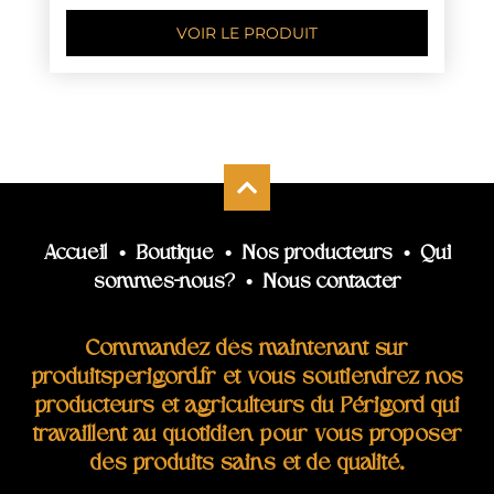
VOIR LE PRODUIT
Accueil
•
Boutique
•
Nos producteurs
•
Qui
sommes-nous?
•
Nous contacter
Commandez dès maintenant sur
produitsperigord.fr et vous soutiendrez nos
producteurs et agriculteurs du Périgord qui
travaillent au quotidien pour vous proposer
des produits sains et de qualité.