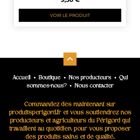
VOIR LE PRODUIT
Accueil
•
Boutique
•
Nos producteurs
•
Qui
sommes-nous?
•
Nous contacter
Commandez dès maintenant sur
produitsperigord.fr et vous soutiendrez nos
producteurs et agriculteurs du Périgord qui
travaillent au quotidien pour vous proposer
des produits sains et de qualité.