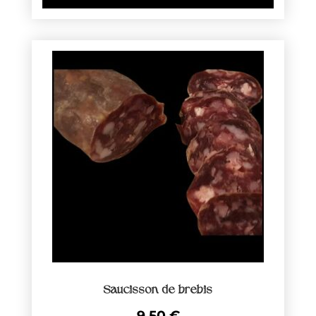
Saucisson de brebis
9,50
€