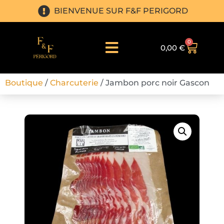
BIENVENUE SUR F&F PERIGORD
0
0,00
€
Boutique
/
Charcuterie
/ Jambon porc noir Gascon