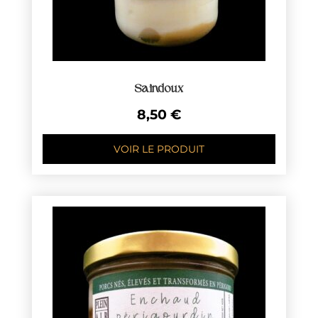
Saindoux
8,50
€
VOIR LE PRODUIT