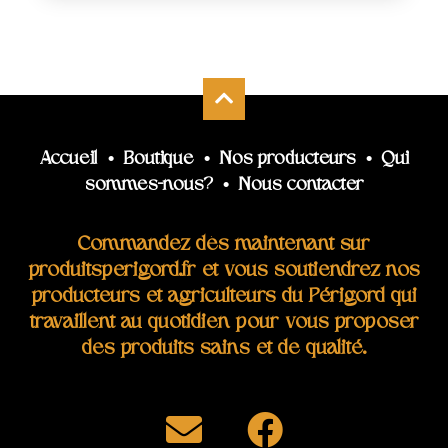
Accueil
•
Boutique
•
Nos producteurs
•
Qui
sommes-nous?
•
Nous contacter
Commandez dès maintenant sur
produitsperigord.fr et vous soutiendrez nos
producteurs et agriculteurs du Périgord qui
travaillent au quotidien pour vous proposer
des produits sains et de qualité.