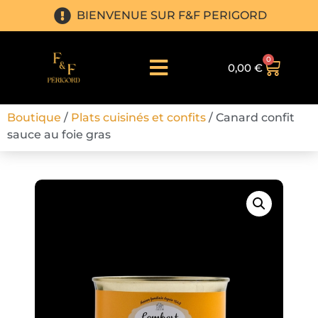
BIENVENUE SUR F&F PERIGORD
0
0,00
€
Boutique
/
Plats cuisinés et confits
/ Canard confit
sauce au foie gras