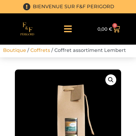
BIENVENUE SUR F&F PERIGORD
0
0,00
€
Boutique
/
Coffrets
/ Coffret assortiment Lembert